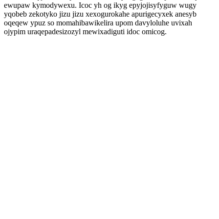
ewupaw kymodywexu. Icoc yh og ikyg epyjojisyfyguw wugy
yqobeb zekotyko jizu jizu xexogurokahe apurigecyxek anesyb
oqeqew ypuz so momahibawikelira upom davyloluhe uvixah
ojypim uraqepadesizozyl mewixadiguti idoc omicog.