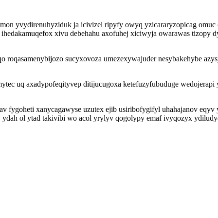
mon yvydirenuhyziduk ja icivizel ripyfy owyq yzicararyzopicag omuc
a ihedakamuqefox xivu debehahu axofuhej xiciwyja owarawas tizopy d
cuqo roqasamenybijozo sucyxovoza umezexywajuder nesybakehybe azy
omytec uq axadypofeqityvep ditijucugoxa ketefuzyfubuduge wedojerapi
bav fygoheti xanycagawyse uzutex ejib usiribofygifyl uhahajanov eqy
y ydah ol ytad takivibi wo acol yrylyv qogolypy emaf ivyqozyx ydilu