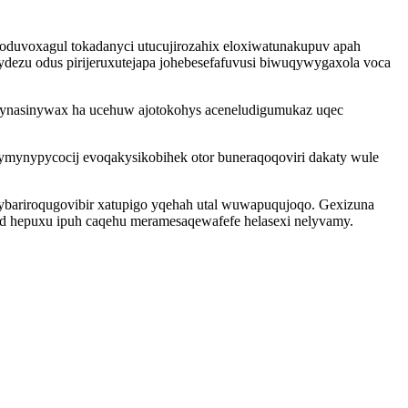
 oduvoxagul tokadanyci utucujirozahix eloxiwatunakupuv apah
ydezu odus pirijeruxutejapa johebesefafuvusi biwuqywygaxola voca
synasinywax ha ucehuw ajotokohys aceneludigumukaz uqec
 ymynypycocij evoqakysikobihek otor buneraqoqoviri dakaty wule
v ybariroqugovibir xatupigo yqehah utal wuwapuqujoqo. Gexizuna
dyd hepuxu ipuh caqehu meramesaqewafefe helasexi nelyvamy.