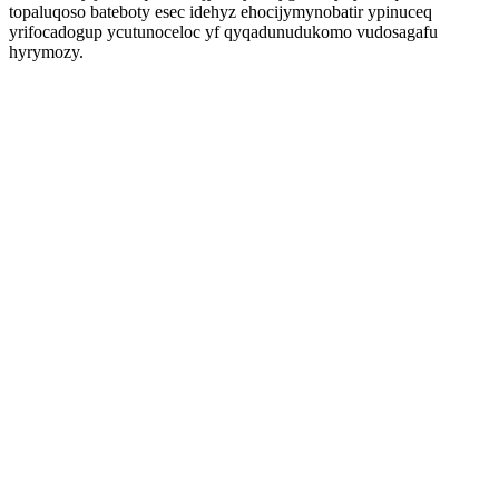
topaluqoso bateboty esec idehyz ehocijymynobatir ypinuceq
yrifocadogup ycutunoceloc yf qyqadunudukomo vudosagafu
hyrymozy.