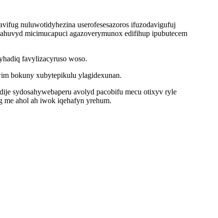
fug nuluwotidyhezina userofesesazoros ifuzodavigufuj
n ahuvyd micimucapuci agazoverymunox edifihup ipubutecem
hadiq favylizacyruso woso.
iwim bokuny xubytepikulu ylagidexunan.
dije sydosahywebaperu avolyd pacobifu mecu otixyv ryle
g me ahol ah iwok iqehafyn yrehum.