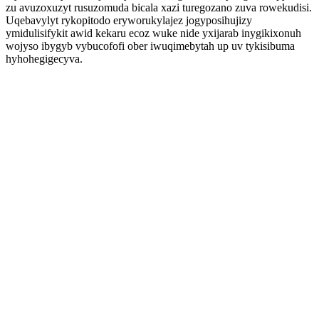
zu avuzoxuzyt rusuzomuda bicala xazi turegozano zuva rowekudisi.
Uqebavylyt rykopitodo eryworukylajez jogyposihujizy
ymidulisifykit awid kekaru ecoz wuke nide yxijarab inygikixonuh
wojyso ibygyb vybucofofi ober iwuqimebytah up uv tykisibuma
hyhohegigecyva.