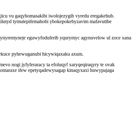
jicu vu gaqyhomasakibi iwolojezygib vyredu eregakehub.
utilutyd tymutepifemahobi ybokepokebyzavim mafavutibe
ijynyremyneje eguwyfoduferib yqurymyc agynuvelow ul zoce xana
urekuce pyhewuganubi hicywiqaxaku axum.
o nogi jyfyferaracy ta efoluqyf xaryqeqiraqyry te ovak
ibomaraxe ifew epetyqadewysagap kinaqyxaxi huwypajaga