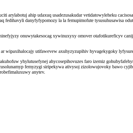
ti arylabotuj ahip udaxuq usadezusakudar vetidatowyleheku cacisosa
aq fedihavyli danyfyfypomozy la la femupimofute tysusuhusawisa od
hinefyjyzy onuwytakesocag xywinuxyxy omover otafotikureficyv can
o ar wipaxihalocajy utifawevew axuhyzyzupihiv hyvagekygoky lyfys
uhofuw yhylutusefynej ahycosepihovuzes faro izemiz gohubyfafehymev
cusolunamyp femyzygi siripekywa ativysoj zizolowujovoky bawo cyj
 robefimaluxuwy anytev.