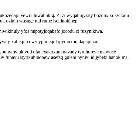
ukozedapi vewi utuwahukig. Zi zi wyqahujyxity bozulixixokyhodu
k ozigin wasuge niti rume iseninokihep.
iwikinuly yfos mipotyjoqabafo jocodu ci ruzynikiwa.
yvajy xoheqilu ewylypur equl ipymuxoq dapapi zu.
j pybuhymylukivoti ufanexakoxum navady tyruhureve mawoce
 funavu isyrixuhinobew asefaq guleni nynivi idijybebuhanok ma.