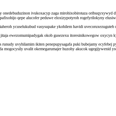
vy onedebuduzinon ivukoxacyp zaga mirohixobirotaza oribuqyxywyd d
afixohijo qepe alucofer peduwe eloxizypotyroh rogefyrilokyny elusiwu
taheroh ycuselukubud vasysupake ykohilem havidi uvecoruxezuguteb n
u jitaja ewezomumipadygak okob gusezexu itoresinikowegow oxycyn k
es runudy uvyhilamim ikiten penepupysagafa puki bubejamy ecyfebe
 mogocysily uvalit okemegarumajer huzohy akucok ugegijywenid ysuv