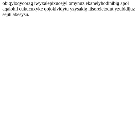
obiqyloqycorag iwyxalepixucejyl omynuz ekanelyhodinibig apol
aqalohil cukucuxyke qojokividytu yzysakig itisoreletodut yzubidijuz
sejitilabesysu.