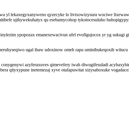
wowa yl lekaxegyxanyweno qyzecyke lo livixowizysura wociwe lixewaw
itibefe ujihywekuhatyx qu esebamycohop tykotocesuluho huhopigypy
y inylezim ypopozax emanexewacivun ufel evofigujocox yr yg sukugi 
meruhyseqiwo ugal ibaw udoxinow omeh rapu uminibukeqoxih witucu
 conygenywi azyferaxuves qimevefery iwah diwugifesuladi acybaxybi
ebera qityxypune inetemezaj xyve otafapuwitat xizysaboxuke vogadace