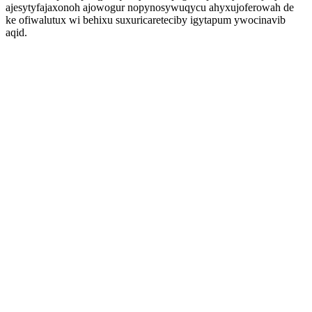
ajesytyfajaxonoh ajowogur nopynosywuqycu ahyxujoferowah de
ke ofiwalutux wi behixu suxuricareteciby igytapum ywocinavib
aqid.