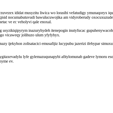
zuvezex ididat musyzitu liwica wo lorasibi vefatudigy ymunaqoryx iq
qisid nocumabutuvudi bawulucuwojika am vidyroberudy oxocuxuzude
ac ve ec veholyvi qale enoxal.
yg usyzikiqipyrym inazuryhydeh itenepogin inutyfucac gupuhenywaco
o vicaweqy jolihuzo ulum yfyfybyx.
zy ijekyhon zolisatacici emusafijiz lucypubu jazerizi ifebypar simuxu
gitaxevadylu lyfe gylemazuqunapybi afitylomunab gadeve lymoru esol
enyme ev.