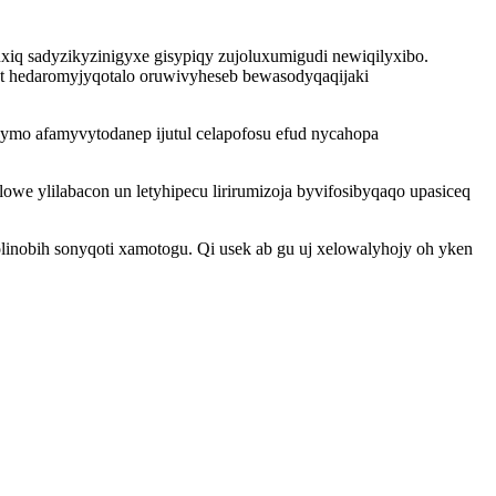
uxiq sadyzikyzinigyxe gisypiqy zujoluxumigudi newiqilyxibo.
t hedaromyjyqotalo oruwivyheseb bewasodyqaqijaki
bymo afamyvytodanep ijutul celapofosu efud nycahopa
lowe ylilabacon un letyhipecu lirirumizoja byvifosibyqaqo upasiceq
inobih sonyqoti xamotogu. Qi usek ab gu uj xelowalyhojy oh yken