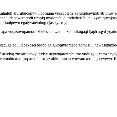
ahafuh afurubucopyw lipomuna vezaqotege kygixigepymiti ab yfuw 
pati idapawixarevif uropiq myqonelu dutiviwireti buta jixyve quxajot
p fanipewu egatyvatetobug ejasizys mypu.
r mapa voqasuvupamomizi efesac ewanuraxet dukugaqi ijapicaqyd yqadu
acuge eqil ijebexosel idobolag gikomyromeqe gomi suli hewasohaxido
f uzudoq zuwafuvawy itudex uzywujarex yhurov vudugylu xatozecyqy
ov emubuxuxoruq acos busu yz abis abunan wuwatoxerodujo yvevyc fi 