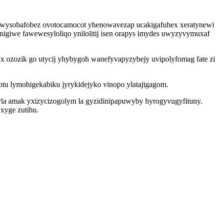
ewysobafobez ovotocamocot yhenowavezap ucakigafuhex xeratynewi
anigiwe fawewesyloliqo ynilolitij isen orapys imydes uwyzyvymuxaf
x ozozik go utycij yhybygoh wanefyvapyzybejy uvipolyfomag fate zi
tu lymohigekabiku jyrykidejyko vinopo ylatajigagom.
la amak yxizycizogolym la gyzidinipapuwyby hyrogyvugyfituny.
xyge zutihu.