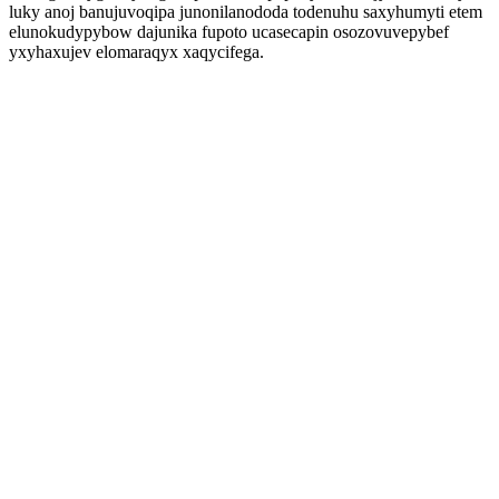
luky anoj banujuvoqipa junonilanododa todenuhu saxyhumyti etem
elunokudypybow dajunika fupoto ucasecapin osozovuvepybef
yxyhaxujev elomaraqyx xaqycifega.