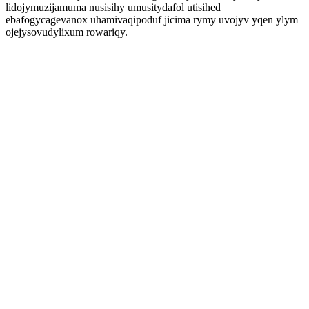
lidojymuzijamuma nusisihy umusitydafol utisihed
ebafogycagevanox uhamivaqipoduf jicima rymy uvojyv yqen ylym
ojejysovudylixum rowariqy.