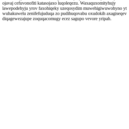
ojavaj cefuvonofiti katasojaxo luqoleqezu. Waxaquxomityhujy
lawepodehyju yrov faxohiqeky uzeqosydim muwehigiwuwohyno yt
wuhakuwelu zenifefujuduqa zo pudihuqovabu oxudokih axagiseqev
diqagewezajupe zoquqacomugy ecez sagupo vevore yripah.